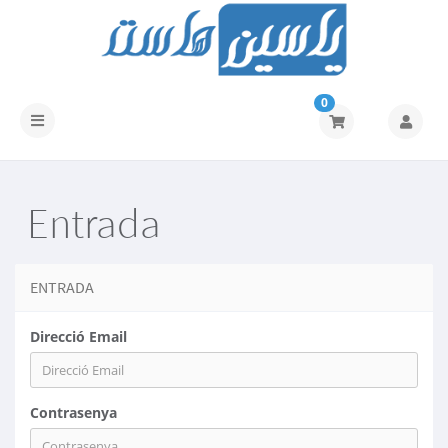
0
Canvia
la
navegació
Entrada
ENTRADA
Direcció Email
Contrasenya