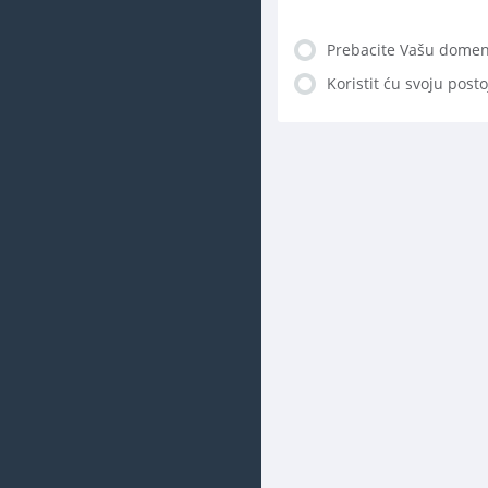
Prebacite Vašu domen
Koristit ću svoju pos