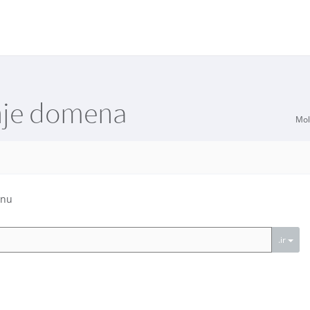
nje domena
Mol
enu
.ir