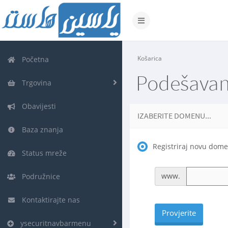
Prebaci
navigaciju
Košarica
Početna
Podešava
Trgovina
Obavijesti
IZABERITE DOMENU...
Baza znanja
Registriraj novu dom
Status mreže
www.
Podružnice
Kontaktirajte nas
Provjerite
ysecuritnavbarmenu