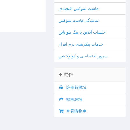
هاست لینوکس اقتصادی
نمایندگی هاست لینوکس
جلسات آنلاین با بیگ بلو باتن
خدمات پیکربندی نرم افزار
سرور اختصاصی و کولوکیشن
動作
註冊新網域
轉移網域
查看購物車