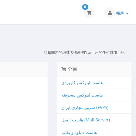
0
帳戶
請檢閱您的網域名稱選擇以及可用的任何附加元件。
分類
هاست لینوکس کاربردی
هاست لینوکس پیشرفته
سرور مجازی ایران (+VPS)
هاست ایمیل (Mail Server)
هاست دانلود و بکاپ