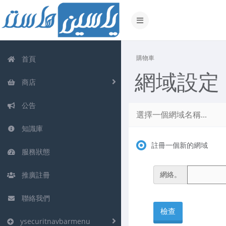
切
換
導
覽
購物車
首頁
網域設定
商店
公告
選擇一個網域名稱...
知識庫
註冊一個新的網域
服務狀態
網絡。
推廣註冊
聯絡我們
檢查
ysecuritnavbarmenu