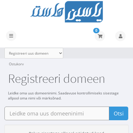
0
Lülitage
navigeerimine
Ostukorv
Registreeri domeen
Leidke oma uus domeeninimi. Saadavuse kontrollimiseks sisestage
allpool oma nimi või märksõnad.
Otsi