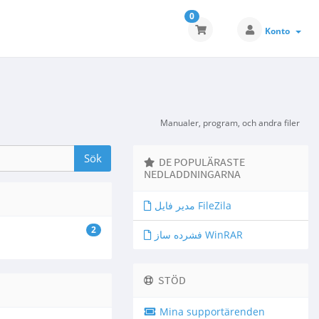
0
Konto
Manualer, program, och andra filer
DE POPULÄRASTE
NEDLADDNINGARNA
مدیر فایل FileZila
2
فشرده ساز WinRAR
STÖD
Mina supportärenden