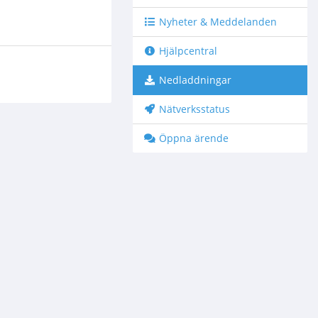
Nyheter & Meddelanden
Hjälpcentral
Nedladdningar
Nätverksstatus
Öppna ärende