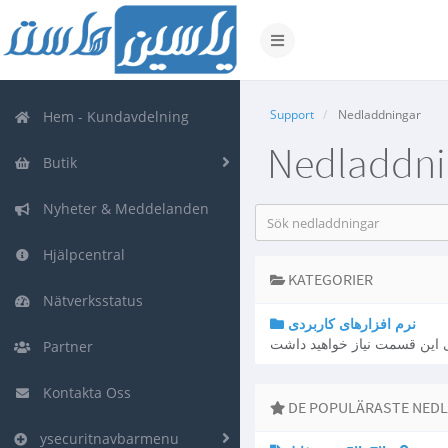
Växla
navigering
Support
Nedladdningar
Hem - Kundavdelning
Nedladdni
Butik
Nyheter & Meddelanden
Hjälpcentral
KATEGORIER
Nätverksstatus
نرم افزارهای کاربردی
 این قسمت نیاز خواهید داشت
Partner
Kontakta Oss
DE POPULÄRASTE NED
ysecuritnavbarmenu