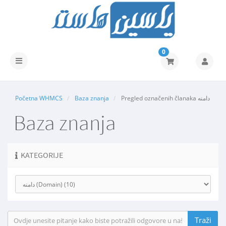
0
Prebaci
navigaciju
Početna WHMCS
Baza znanja
Pregled označenih članaka دامنه
Baza znanja
KATEGORIJE