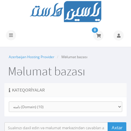
0
Naviqasiyaya
keçid
Azerbaijan Hosting Provider
Məlumat bazası
Məlumat bazası
KATEQORIYALAR