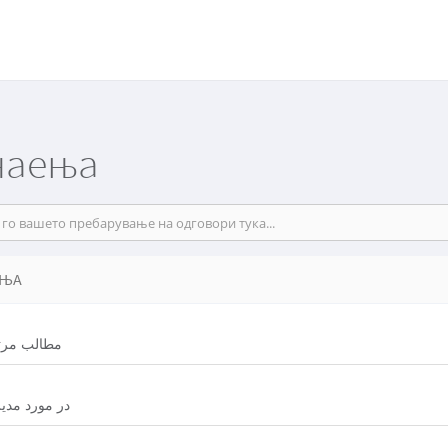
наења
АЊА
مطالب مرتب
در مورد مدیر