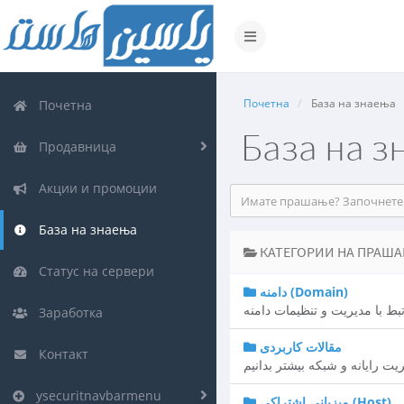
Вклучете
ја
навигацијата
Почетна
База на знаења
Почетна
База на з
Продавница
Акции и промоции
База на знаења
КАТЕГОРИИ НА ПРАШ
Статус на сервери
دامنه (Domain)
ط با مدیریت و تنظیمات دامنه
Заработка
مقالات کاربردی
Контакт
یت رایانه و شبکه بیشتر بدانیم
ysecuritnavbarmenu
میزبانی اشتراکی (Host)